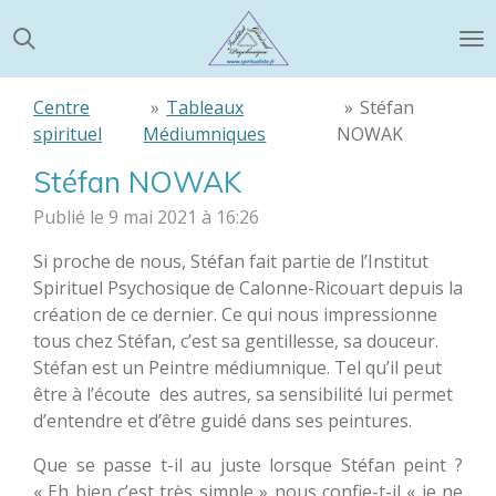
Passer
au
contenu
principal
Centre
»
Tableaux
»
Stéfan
spirituel
Médiumniques
NOWAK
Stéfan NOWAK
Publié le 9 mai 2021 à 16:26
Si proche de nous, Stéfan fait partie de l’Institut
Spirituel Psychosique de Calonne-Ricouart depuis la
création de ce dernier. Ce qui nous impressionne
tous chez Stéfan, c’est sa gentillesse, sa douceur.
Stéfan est un Peintre médiumnique. Tel qu’il peut
être à l’écoute des autres, sa sensibilité lui permet
d’entendre et d’être guidé dans ses peintures.
Que se passe t-il au juste lorsque Stéfan peint ?
« Eh bien c’est très simple » nous confie-t-il « je ne