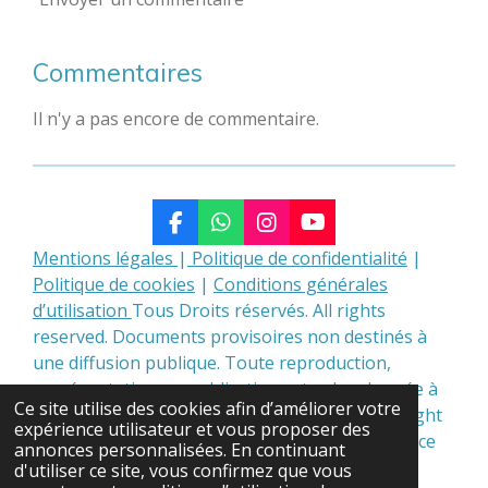
Commentaires
Il n'y a pas encore de commentaire.
F
W
I
Y
a
h
n
o
Mentions légales
|
Politique de confidentialité
|
c
a
s
u
Politique de cookies
|
Conditions générales
e
t
t
T
d’utilisation
Tous Droits réservés. All rights
b
s
a
u
o
A
g
b
reserved. Documents provisoires non destinés à
o
p
r
e
une diffusion publique. Toute reproduction,
k
p
a
représentation ou publication est subordonnée à
m
Ce site utilise des cookies afin d’améliorer votre
l’autorisation des titulaires de droits.|© Copyright
expérience utilisateur et vous proposer des
Institut Général des Forces Psychosiques - France
annonces personnalisées. En continuant
2021| Pages révisées le 02/08/2026
d'utiliser ce site, vous confirmez que vous