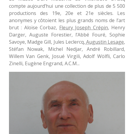
compte aujourd’hui une collection de plus de 5 500
productions des 19e, 20e et 21e siècles. Les
anonymes y côtoient les plus grands noms de l’art
brut : Aloïse Corbaz,
Fleury Joseph Crépin
, Henry
Darger, Auguste Forestier, l’Abbé Fouré, Sophie
Savoye, Madge Gill, Jules Leclercq,
Augustin Lesage
,
Stéfan Nowak, Michel Nedjar, André Robillard,
Willem Van Genk, Josué Virgili, Adolf Wölfli, Carlo
Zinelli, Eugène Engrand, A.C.M...