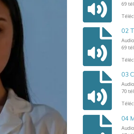
69 té
Télé
02 
Audio
69 té
Télé
03 
Audio
70 té
Télé
04 
Audio