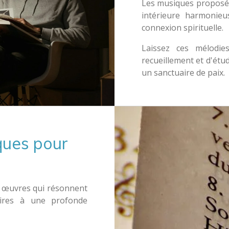
Les musiques proposé
intérieure harmonieus
connexion spirituelle.
Laissez ces mélodi
recueillement et d'étu
un sanctuaire de paix.
ques pour
 œuvres qui résonnent
aires à une profonde