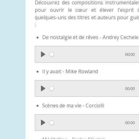
Découvrez des compositions instrumentales
pour ouvrir le cœur et élever l'esprit sa
quelques-uns des titres et auteurs pour gu
:
De nostalgie et de rêves - Andrey Cechele
00:00
P
l
Il y avait - Mike Rowland
a
y
00:00
P
l
Scènes de ma vie - Corciolli
a
y
00:00
P
l