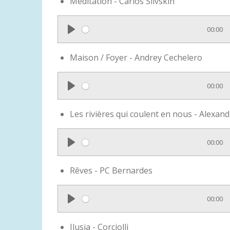
Méditation - Carlos Slivskin
a
y
00:00
P
l
Maison / Foyer - Andrey Cechelero
a
y
00:00
P
l
Les rivières qui coulent en nous - Alexan
a
y
00:00
P
l
Rêves - PC Bernardes
a
y
00:00
P
l
Ilusia - Corciolli