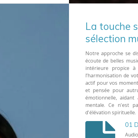
g
t
t
s
e
t
i
La touche s
n
g
sélection m
s
Notre approche se dis
écoute de belles musi
intérieure propice à
l’harmonisation de vo
actif pour vos moments 
et pensée pour autrui
émotionnelle, aidant 
mentale. Ce n'est p
d'élévation spirituelle.
01 
Audio