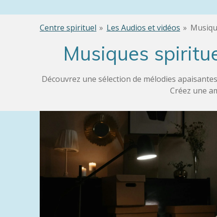
Centre spirituel
»
Les Audios et vidéos
»
Musique
Musiques spiritue
Découvrez une sélection de mélodies apaisantes 
Créez une am