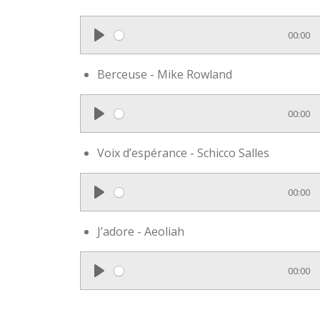
a
y
00:00
P
l
Berceuse - Mike Rowland
a
y
00:00
P
l
Voix d’espérance - Schicco Salles
a
y
00:00
P
l
J’adore - Aeoliah
a
y
00:00
P
l