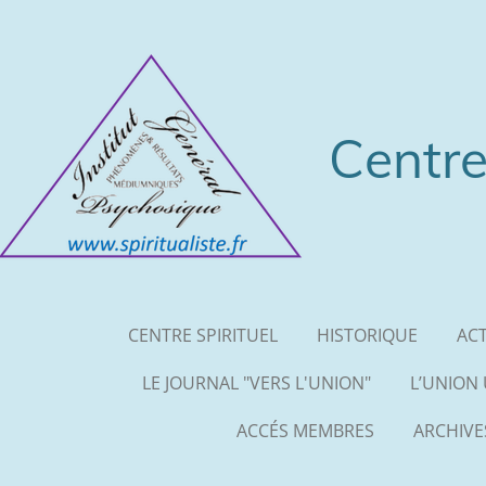
Passer
au
contenu
principal
Centre
CENTRE SPIRITUEL
HISTORIQUE
ACT
LE JOURNAL "VERS L'UNION"
L’UNION
ACCÉS MEMBRES
ARCHIV