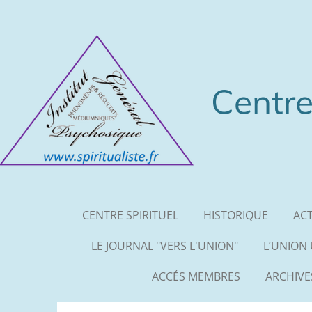
Passer
au
contenu
principal
Centre
CENTRE SPIRITUEL
HISTORIQUE
ACT
LE JOURNAL "VERS L'UNION"
L’UNION
ACCÉS MEMBRES
ARCHIV