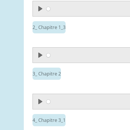
P
l
2_ Chapitre 1_3
a
y
P
l
3_ Chapitre 2
a
y
P
l
4_ Chapitre 3_1
a