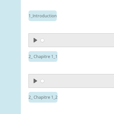
1_Introduction
P
l
2_ Chapitre 1_1
a
y
P
l
2_ Chapitre 1_2
a
y